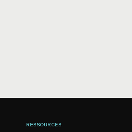
tre parents et gardes d’enfants. Au...
RESSOURCES