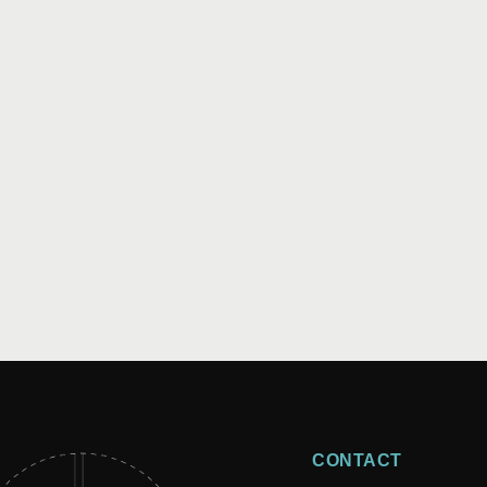
char a co-fondé Yoopies, une plateforme de mise en relation en
CONTACT